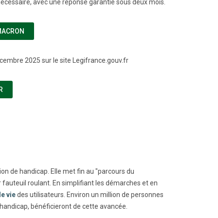
a nécessaire, avec une réponse garantie sous deux mois.
(NOUVELLE FENÊTRE)
MACRON
écembre 2025 sur le site Legifrance.gouv.fr
(NOUVELLE FENÊTRE)
R
on de handicap. Elle met fin au "parcours du
fauteuil roulant. En simplifiant les démarches et en
de vie
des utilisateurs. Environ un million de personnes
 handicap, bénéficieront de cette avancée.