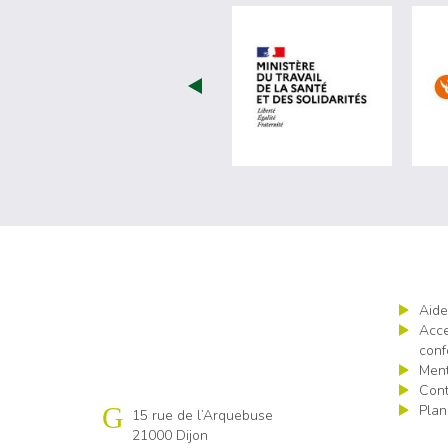
visiter les 
Aide
Acce
conf
Ment
Cont
Plan
Cap emploi 21
15 rue de l’Arquebuse
21000 Dijon