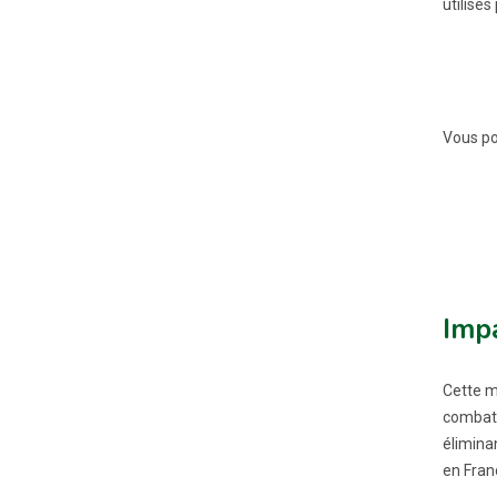
utilisé
Vous po
Impa
Cette m
combatt
élimina
en Fran