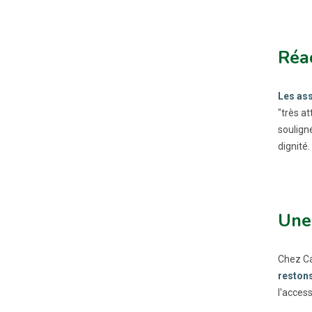
Réac
Les as
"très a
soulign
dignité.
Une 
Chez Ca
reston
l'access