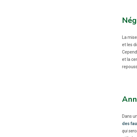
Négo
La mise
et les d
Cependa
et la c
repouss
Anno
Dans un
des fau
qui sero