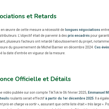
ciations et Retards
 en œuvre de cette mesure a nécessité de
longues négociations
entre 
istributeurs. L'objectif était de parvenir à des
prix encadrés
pour garanti
nt, plusieurs facteurs ont retardé l'aboutissement du projet, notamment
ensure du gouvernement de Michel Barnier en décembre 2024.
Ces évén
é la date d'entrée en vigueur de la mesure.
nce Officielle et Détails
e vidéo publiée sur son compte TikTok le 06 février 2025,
Emmanuel Ma
teuils
roulants serait effectif
à partir du 1er décembre 2025
. Il a éga
nt pris en charge va sortir
», assurant que cette liste était «
très large
». Po