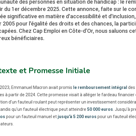
nauté des personnes en situation de handicap : le remb
tir du 1er décembre 2025. Cette annonce, faite sur le c
e significative en matière d'accessibilité et d'inclusion,
r 2005 pour l'égalité des droits et des chances, la parti
apées. Chez Cap Emploi en Côte-d’Or, nous saluons cette
eux bénéficiaires.
exte et Promesse Initiale
l 2023, Emmanuel Macron avait promis
le remboursement intégral
des 
es à partir de 2024. Cette promesse visait à alléger le fardeau financier
sition d'un fauteuil roulant peut représenter un investissement considér
 tandis qu'un fauteuil électrique peut atteindre
50 000 euros
. Jusqu'à p
ros
pour un fauteuil manuel et
jusqu'à 5 200 euros
pour un fauteuil éle
isateurs.