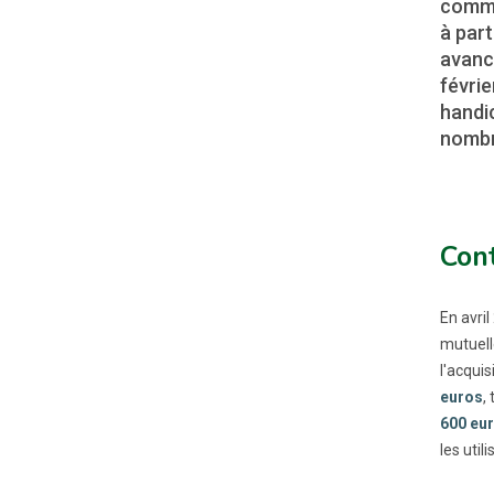
commu
à par
avancé
févrie
handic
nombr
Cont
En avri
mutuell
l'acqui
euros
,
600 eu
les util