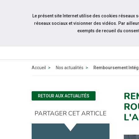
Accéder à notre page Facebook
Accéder à notre page Youtube
Accéder à notre page Instagram
Accéder à notre page Linkedin
Aller à la navigation
Le présent site Internet utilise des cookies réseaux 
Aller au contenu
réseaux sociaux et visionner des vidéos. Par aill
exempts de recueil du consen
A
Accueil
Nos actualités
Remboursement Intégra
RE
RETOUR AUX ACTUALITÉS
RO
PARTAGER CET ARTICLE
L'A