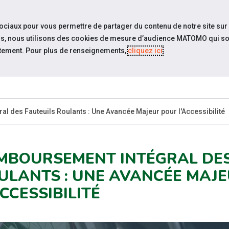
travel_explore
settings_accessibility
Sites du réseau
Acc
sociaux pour vous permettre de partager du contenu de notre site sur
eurs, nous utilisons des cookies de mesure d’audience MATOMO qui so
tement. Pour plus de renseignements,
cliquez ici
.
QUI SOMMES-
NOS
CCUEIL
ÉVÉNE
NOUS ?
ACTUALITÉS
l des Fauteuils Roulants : Une Avancée Majeur pour l'Accessibilité
MBOURSEMENT INTÉGRAL DES
ULANTS : UNE AVANCÉE MAJ
CCESSIBILITÉ