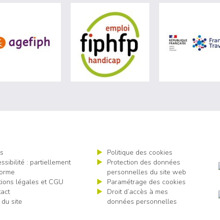
site de Ministère du travail (nouvelle fenêtre)
visiter les site de Agefiph (nouvelle fenêtre)
visiter les site de Fiphfp 
s
Politique des cookies
ssibilité : partiellement
Protection des données
orme
personnelles du site web
ions légales et CGU
Paramétrage des cookies
act
Droit d’accès à mes
 du site
données personnelles