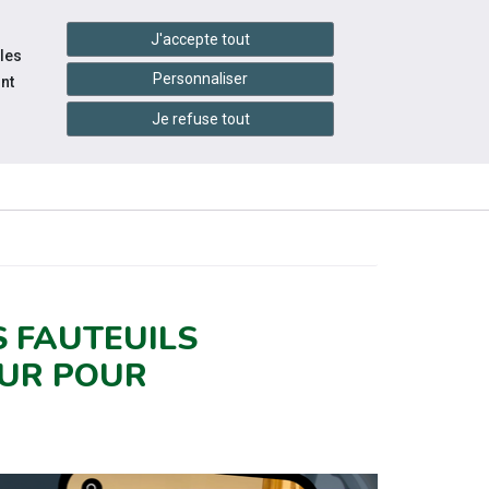
handshake
essibilité
Services en ligne
J'accepte tout
 les
Personnaliser
nt
Je refuse tout
INFOS
CONTACTEZ-
MENTS
PRATIQUES
NOUS
 FAUTEUILS
EUR POUR