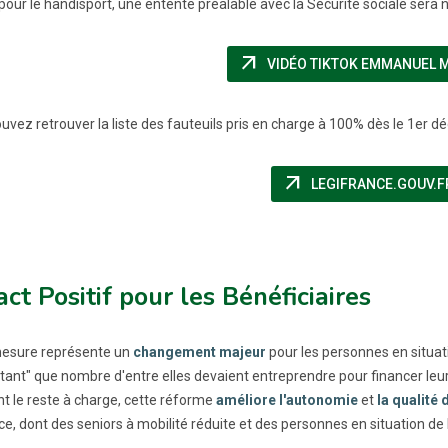
s pour le handisport, une entente préalable avec la Sécurité sociale ser
arrow_outward
VIDÉO TIKTOK EMMANUEL 
uvez retrouver la liste des fauteuils pris en charge à 100% dès le 1er d
arrow_outward
LEGIFRANCE.GOUV.F
ct Positif pour les Bénéficiaires
esure représente un
changement majeur
pour les personnes en situati
ant" que nombre d'entre elles devaient entreprendre pour financer leur 
nt le reste à charge, cette réforme
améliore l'autonomie
et
la qualité 
ce, dont des seniors à mobilité réduite et des personnes en situation de