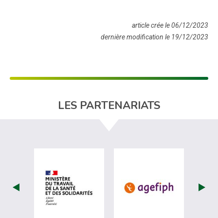
article crée le 06/12/2023
dernière modification le 19/12/2023
LES PARTENARIATS
visiter les site de Ministère du travail (
visiter les si