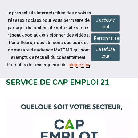
Accéder à notre page Facebook
Accéder à notre page Youtube
Accéder à notre page Instagram
Accéder à notre page Linkedin
Aller à la navigation
Le présent site Internet utilise des cookies
Aller au contenu
J'accepte
réseaux sociaux pour vous permettre de
tout
partager du contenu de notre site sur les
réseaux sociaux et visionner des vidéos.
Personnaliser
Par ailleurs, nous utilisons des cookies
Je refuse
de mesure d’audience MATOMO qui sont
Nos actualités
tout
exempts de recueil du consentement.
NOUVELLE VIDÉO DE
Pour plus de renseignements,
cliquez ici
.
PRÉSENTATION DE L'OFFRE DE
SERVICE DE CAP EMPLOI 21