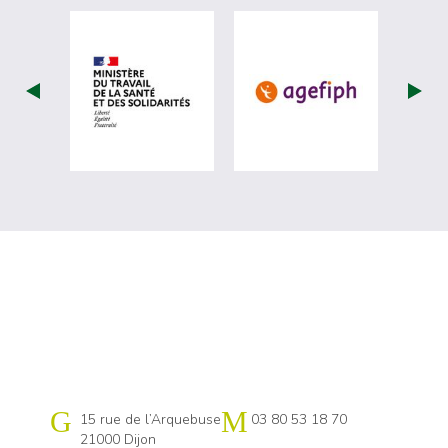
visiter les site de Ministère du travail (
visiter les si
Cap emploi 21
15 rue de l’Arquebuse
03 80 53 18 70
21000 Dijon