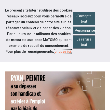
Accéder à notre page Facebook
Accéder à notre page Youtube
Accéder à notre page Instagram
Accéder à notre page Linkedin
Aller à la navigation
Le présent site Internet utilise des cookies
Aller au contenu
J'accepte
réseaux sociaux pour vous permettre de
tout
partager du contenu de notre site sur les
réseaux sociaux et visionner des vidéos.
Personnaliser
Par ailleurs, nous utilisons des cookies
Je refuse
de mesure d’audience MATOMO qui sont
Nos actualités
tout
exempts de recueil du consentement.
L’ALTERNANCE, UN VRAI
Pour plus de renseignements,
cliquez ici
.
TREMPLIN VERS L’EMPLOI