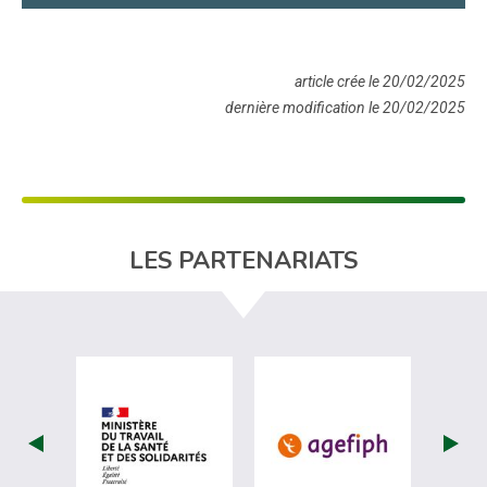
article crée le 20/02/2025
dernière modification le 20/02/2025
LES PARTENARIATS
visiter les site de Ministère du travail (
visiter les si