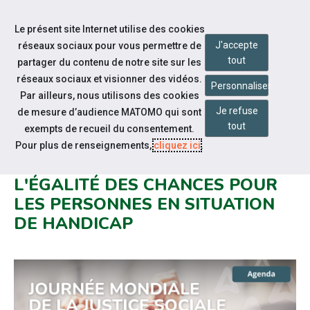
Accéder à notre page Facebook
Accéder à notre page Youtube
Accéder à notre page Instagram
Accéder à notre page Linkedin
Aller à la navigation
Le présent site Internet utilise des cookies
Aller au contenu
J'accepte
réseaux sociaux pour vous permettre de
tout
partager du contenu de notre site sur les
réseaux sociaux et visionner des vidéos.
Personnaliser
Par ailleurs, nous utilisons des cookies
Je refuse
de mesure d’audience MATOMO qui sont
Nos actualités
tout
exempts de recueil du consentement.
JOURNÉE MONDIALE DE LA
Pour plus de renseignements,
cliquez ici
.
JUSTICE SOCIALE : PROMOUVOIR
L'ÉGALITÉ DES CHANCES POUR
LES PERSONNES EN SITUATION
DE HANDICAP