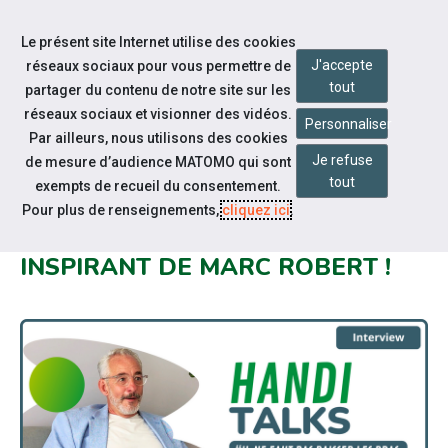
Accéder à notre page Facebook
Accéder à notre page Youtube
Accéder à notre page Instagram
Accéder à notre page Linkedin
Aller à la navigation
Le présent site Internet utilise des cookies
Aller au contenu
J'accepte
réseaux sociaux pour vous permettre de
tout
partager du contenu de notre site sur les
réseaux sociaux et visionner des vidéos.
Personnaliser
Par ailleurs, nous utilisons des cookies
Je refuse
de mesure d’audience MATOMO qui sont
Nos actualités
tout
exempts de recueil du consentement.
CAP EMPLOI 21 VOUS INVITE À
Pour plus de renseignements,
cliquez ici
.
DÉCOUVRIR LE PARCOURS
INSPIRANT DE MARC ROBERT !