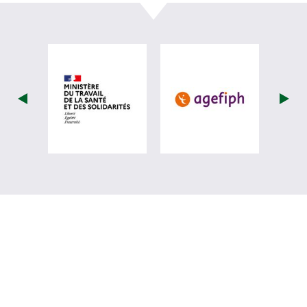
visiter les site de Ministère du travail (
visiter les si